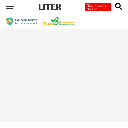
Подписка на
газету