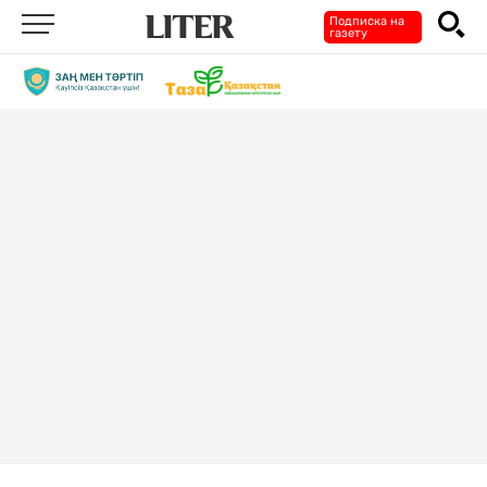
Подписка на
газету