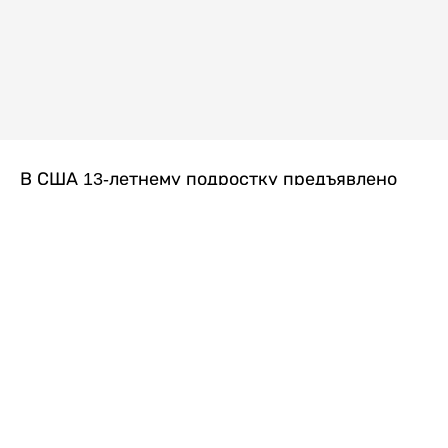
В США 13-летнему подростку предъявлено
обвинение в убийстве второй степени после
гибели его 14-летней сводной сестры. По
версии следствия, трагедия произошла
вскоре после ссоры между детьми, передает
Liter.kz
со ссылкой на
kmph.com
.
Как сообщили в полиции, девочка получила
огнестрельное ранение в голову. Она
скончалась от полученных травм.