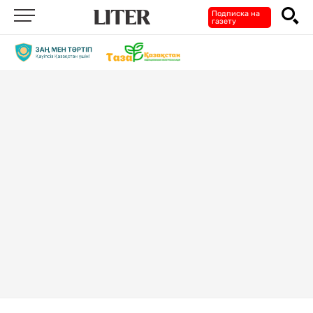
Подписка на
газету