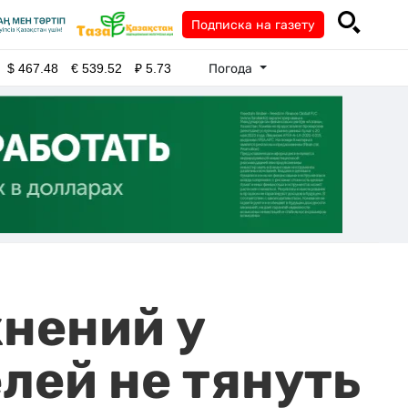
Подписка на газету
Погода
$
467.48
€
539.52
₽
5.73
жнений у
лей не тянуть