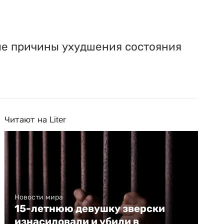
е причины ухудшения состояния
Читают на Liter
Новости мира
15-летнюю девушку зверски
изнасиловали и убили в