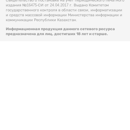
Свидетельство о постановке на учет периодического печатного
издания №16475-СИ от 24.04.2017 г. Выдано Комитетом
государственного контроля в области связи, информатизации
и средств массовой информации Министерства информации и
коммуникации Республики Казахстан.
Информационная продукция данного сетевого ресурса
предназначена для лиц, достигших 18 лет и старше.
© 2026 Liter.kz. Все права защищены.