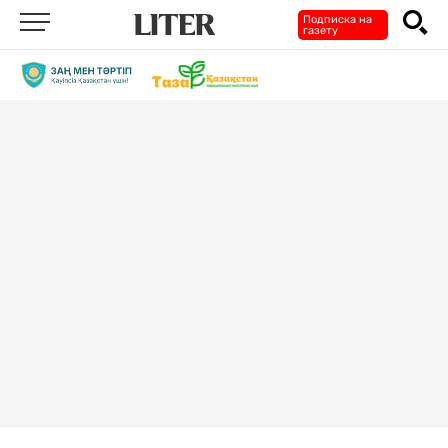
Подписка на
газету