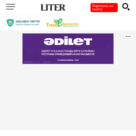
Подписка на
газету