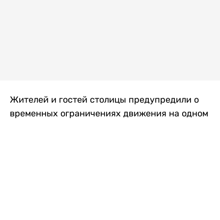
Жителей и гостей столицы предупредили о
временных ограничениях движения на одном
из самых загруженных проспектов города.
Причиной станут дорожные работы, которые
продлятся два дня, передает
Liter.kz
.
По информации городских служб, с 7 по 8
августа на проспекте Кабанбай батыра
пройдет ремонт дорожного покрытия. В связи
с этим движение будет частично ограничено