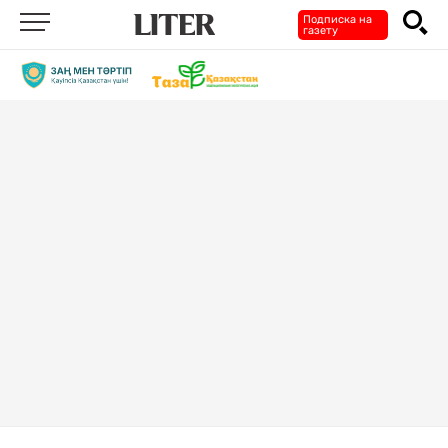
Подписка на
газету