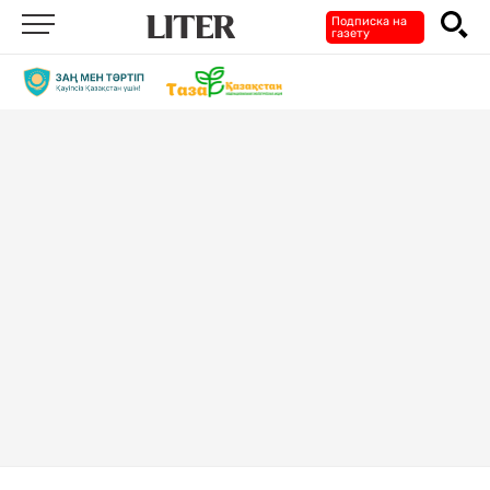
Подписка на
газету