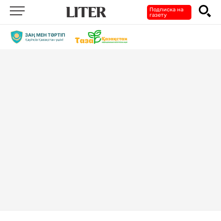
Подписка на
газету