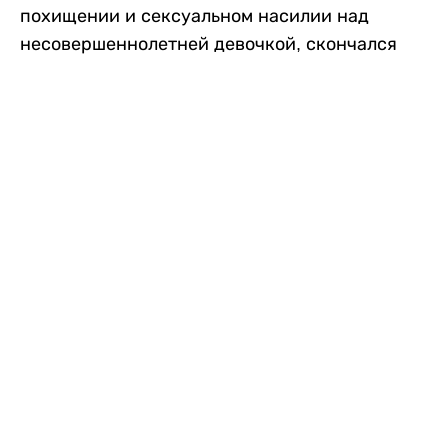
похищении и сексуальном насилии над
несовершеннолетней девочкой, скончался
после того, как разъяренная толпа жестоко
избила его в. Полиция сообщила об аресте
восьми человек, причастных к нападению,
передает
Liter.kz
со ссылкой на
news9live
.
Местные жители рассказали, что
обвиняемый, Мохаммад Эмроз, похитил
школьницу и держал ее взаперти в своем
доме два дня. Семья искала ее повсюду, но не
смогла найти никаких следов. Спустя
несколько дней девочка вернулась домой и
рассказала о случившемся. Она сообщила,
что Эмроз держал ее в плену и угрожал
убить. Услышав это, большая группа