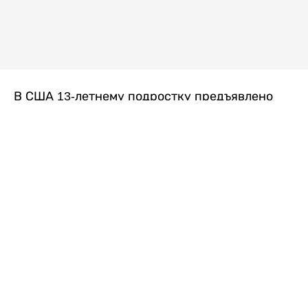
В США 13-летнему подростку предъявлено
обвинение в убийстве второй степени после
гибели его 14-летней сводной сестры. По
версии следствия, трагедия произошла
вскоре после ссоры между детьми, передает
Liter.kz
со ссылкой на
kmph.com
.
Как сообщили в полиции, девочка получила
огнестрельное ранение в голову. Она
скончалась от полученных травм.
Во время происшествия в доме находились