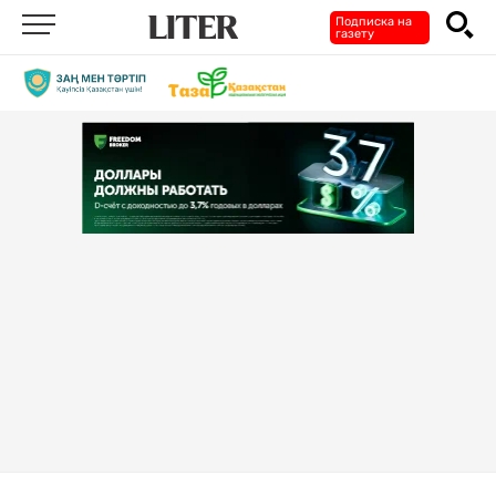
Подписка на
газету