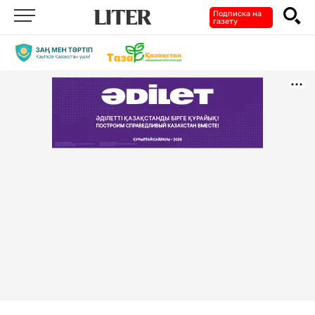
Подписка на
газету