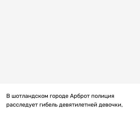
В шотландском городе Арброт полиция
расследует гибель девятилетней девочки,
которую нашли с тяжелыми травмами в
промышленной зоне, где семья разбила
палаточный лагерь. По подозрению в
убийстве ребенка задержан ее 35-летний