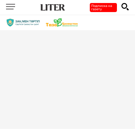
Подписка на
газету