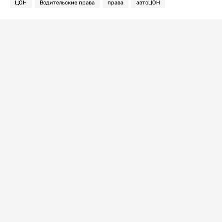
ЦОН
Водительские права
права
автоЦОН