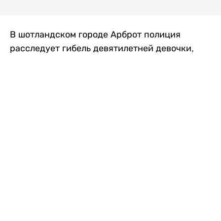
В шотландском городе Арброт полиция
расследует гибель девятилетней девочки,
которую нашли с тяжелыми травмами в
промышленной зоне, где семья разбила
палаточный лагерь. По подозрению в
убийстве ребенка задержан ее 35-летний
отец, передает
Liter.kz
со ссылкой на
The Sun
.
По данным полиции, семья из Западного
Йоркшира приехала в Арброт и разбила
палатку на территории заброшенной
промышленной зоны неподалеку от пляжа.
Вместе с родителями были двое детей.
Местные жители рассказали, что вечером в