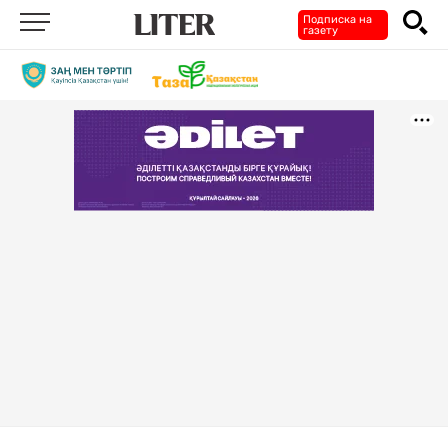
Подписка на
газету