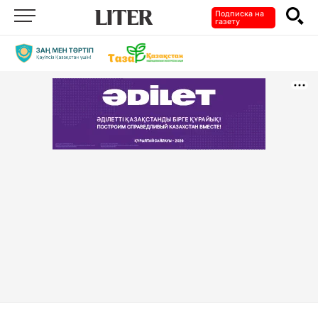
Подписка на
газету