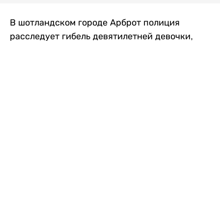
В шотландском городе Арброт полиция
расследует гибель девятилетней девочки,
которую нашли с тяжелыми травмами в
промышленной зоне, где семья разбила
палаточный лагерь. По подозрению в
убийстве ребенка задержан ее 35-летний
отец, передает
Liter.kz
со ссылкой на
The Sun
.
По данным полиции, семья из Западного
Йоркшира приехала в Арброт и разбила
палатку на территории заброшенной
промышленной зоны неподалеку от пляжа.
Вместе с родителями были двое детей.
Местные жители рассказали, что вечером в
воскресенье заметили палатку рядом с