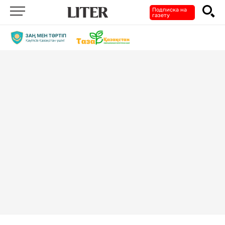
Подписка на
газету