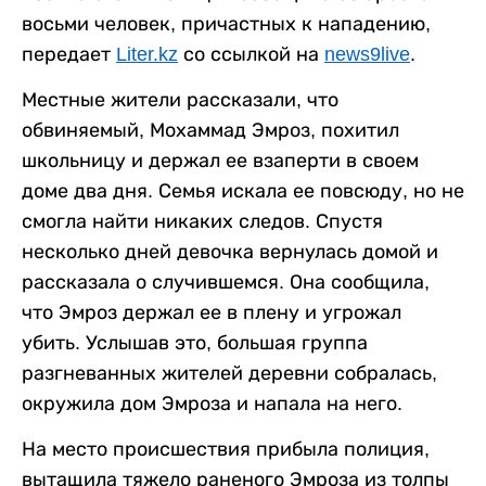
восьми человек, причастных к нападению,
передает
Liter.kz
со ссылкой на
news9live
.
Местные жители рассказали, что
обвиняемый, Мохаммад Эмроз, похитил
школьницу и держал ее взаперти в своем
доме два дня. Семья искала ее повсюду, но не
смогла найти никаких следов. Спустя
несколько дней девочка вернулась домой и
рассказала о случившемся. Она сообщила,
что Эмроз держал ее в плену и угрожал
убить. Услышав это, большая группа
разгневанных жителей деревни собралась,
окружила дом Эмроза и напала на него.
На место происшествия прибыла полиция,
вытащила тяжело раненого Эмроза из толпы