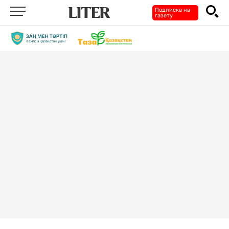
Подписка на
газету