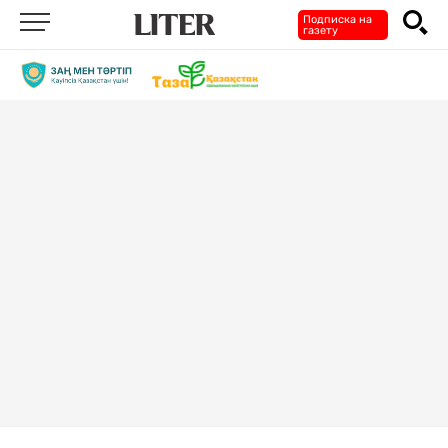
Подписка на
газету