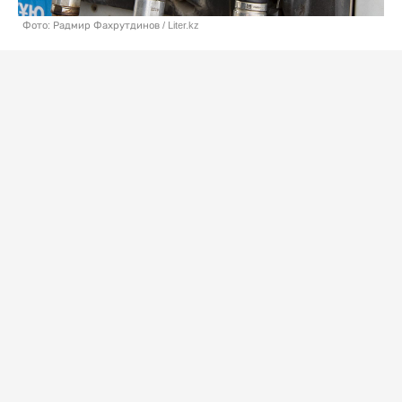
Фото: Радмир Фахрутдинов / Liter.kz