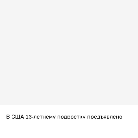
В США 13-летнему подростку предъявлено
обвинение в убийстве второй степени после
гибели его 14-летней сводной сестры. По