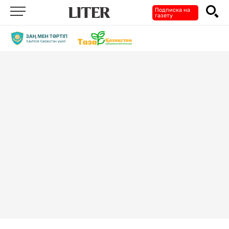
Подписка на
газету