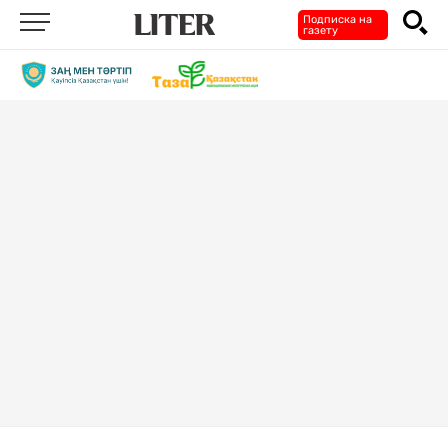
Подписка на
газету