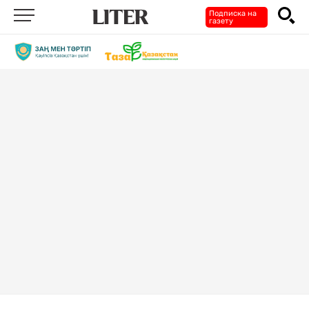
Подписка на
газету