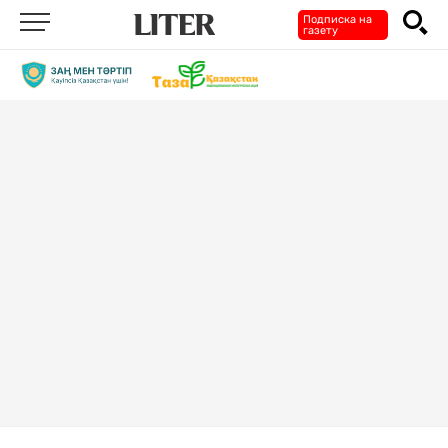
Подписка на
газету