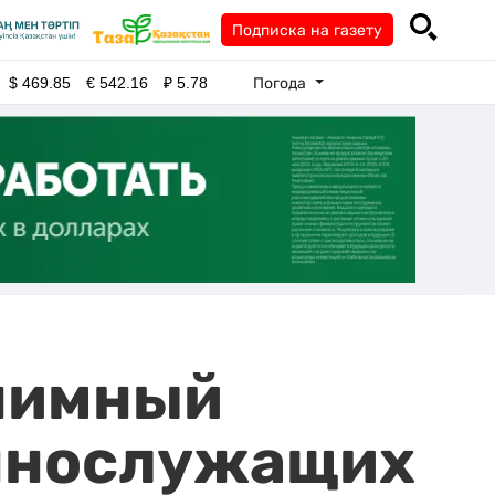
Подписка на газету
Погода
$
469.85
€
542.16
₽
5.78
онимный
еннослужащих