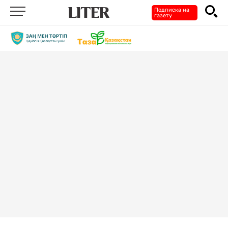
Подписка на
газету