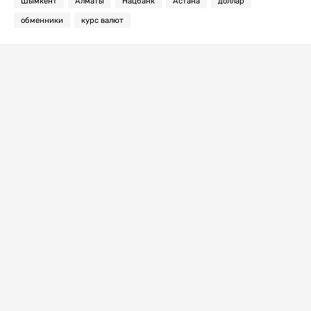
Шымкент
Алматы
Нацбанк
Астана
доллар
обменники
курс валют