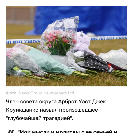
Фото: News Group Newspapers Ltd.
Член совета округа Арброт-Уэст Джек
Круикшанкс назвал произошедшее
"глубочайшей трагедией".
"Мои мысли и молитвы с ее семьей и