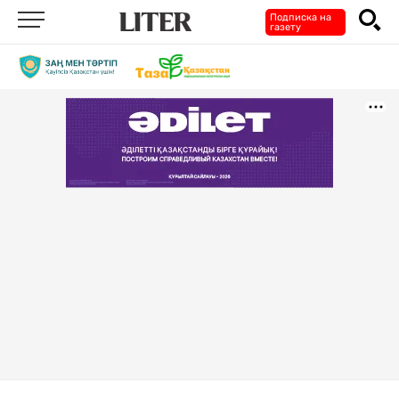
Подписка на
газету