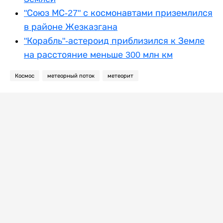
"Союз МС-27" с космонавтами приземлился
в районе Жезказгана
"Корабль"-астероид приблизился к Земле
на расстояние меньше 300 млн км
Космос
метеорный поток
метеорит