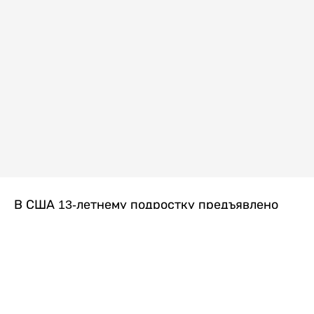
В США 13-летнему подростку предъявлено
обвинение в убийстве второй степени после
гибели его 14-летней сводной сестры. По
версии следствия, трагедия произошла
вскоре после ссоры между детьми, передает
Liter.kz
со ссылкой на
kmph.com
.