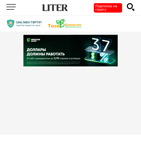
Подписка на
газету