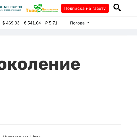
Подписка на газету
Погода
$
469.93
€
541.64
₽
5.71
поколение