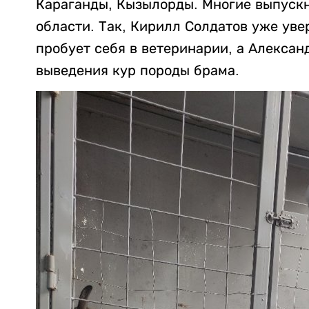
Караганды, Кызылорды. Многие выпускн
области. Так, Кирилл Солдатов уже уве
пробует себя в ветеринарии, а Алексан
выведения кур породы брама.