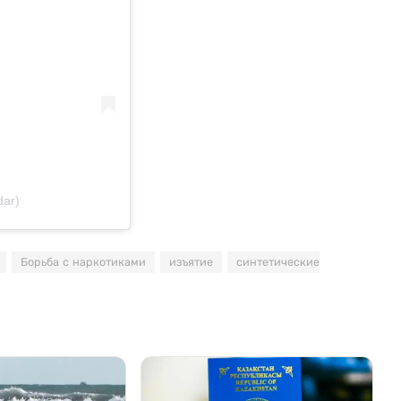
ar)
Борьба с наркотиками
изъятие
синтетические