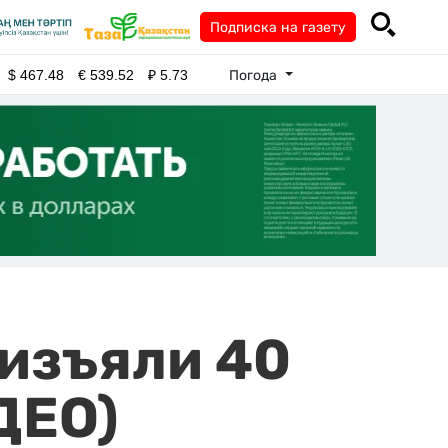
Подписка на газету
Погода
$
467.48
€
539.52
₽
5.73
 изъяли 40
ДЕО)