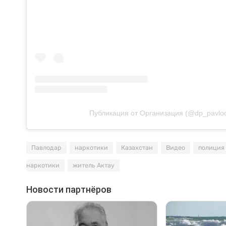
Публикация от Организация (@dp_pavlod
Павлодар
наркотики
Казахстан
Видео
полиция
наркотики
житель Актау