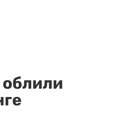
 облили
нге