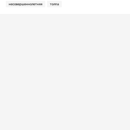
несовершеннолетняя
толпа