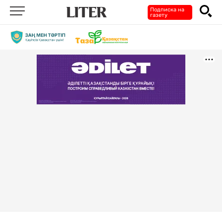
Подписка на
газету