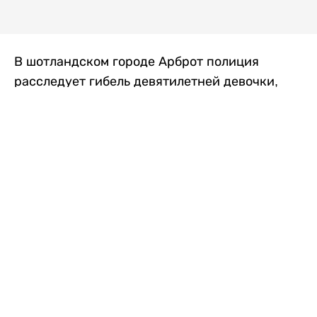
В шотландском городе Арброт полиция
расследует гибель девятилетней девочки,
которую нашли с тяжелыми травмами в
промышленной зоне, где семья разбила
палаточный лагерь. По подозрению в
убийстве ребенка задержан ее 35-летний
отец, передает
Liter.kz
со ссылкой на
The Sun
.
По данным полиции, семья из Западного
Йоркшира приехала в Арброт и разбила
палатку на территории заброшенной
промышленной зоны неподалеку от пляжа.
Вместе с родителями были двое детей.