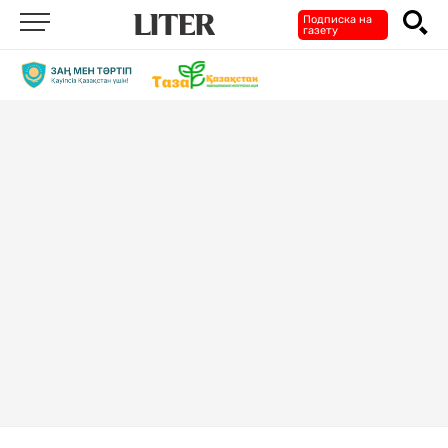
Подписка на
газету