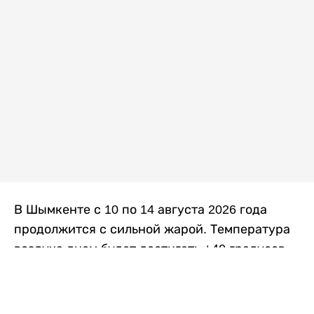
В Шымкенте с 10 по 14 августа 2026 года
продолжится с сильной жарой. Температура
воздуха днем будет достигать +40 градусов,
осадков не ожидается, передает
Liter.kz
со
ссылкой на
данные
Казгидромета.