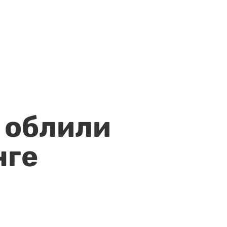
 облили
нге