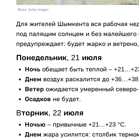
Фото: Getty Images
Для жителей Шымкента вся рабочая неде
под палящим солнцем и без малейшего 
предупреждает: будет жарко и ветрено
Понедельник, 21 июля
Ночь
обещает быть теплой – +21…+23
Днем
воздух раскалится до +36…+38
Ветер
ожидается умеренный северо-з
Осадков
не будет.
Bторник, 22 июля
Ночью
– привычные +21…+23 °C.
Днем
жара усилится: столбик термом