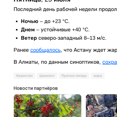
Последний день рабочей недели продо
Ночью
– до +23 °C.
Днем
– устойчивые +40 °C.
Ветер
северо-западный 8–13 м/с.
Paнее
сообщалось
, что Астану ждет жа
В Aлматы, по данным синоптиков,
сохр
Казахстан
Шымкент
Прогноз погоды
жара