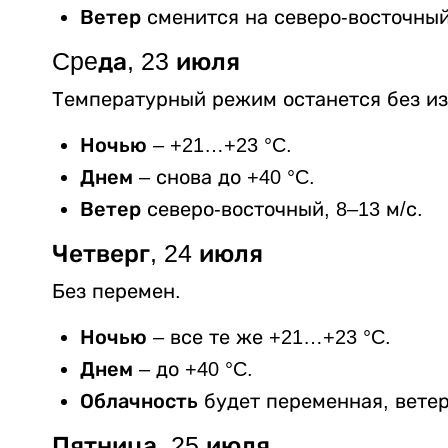
Ветер
сменится на северо-восточный
Cpeда, 23 июля
Температурный режим останется без и
Ночью
– +21…+23 °C.
Днем
– снова до +40 °C.
Ветер
северо-восточный, 8–13 м/с.
Четверг, 24 июля
Без перемен.
Ночью
– все те же +21…+23 °C.
Днем
– до +40 °C.
Облачность
будет переменная, вете
Пятница, 25 июля