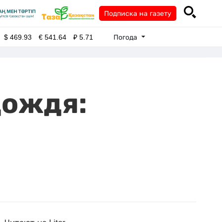
Подписка на газету
Погода
$
469.93
€
541.64
₽
5.71
дождя: