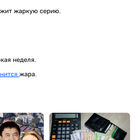
лжит жаркую серию.
ркая неделя.
анится
жара.