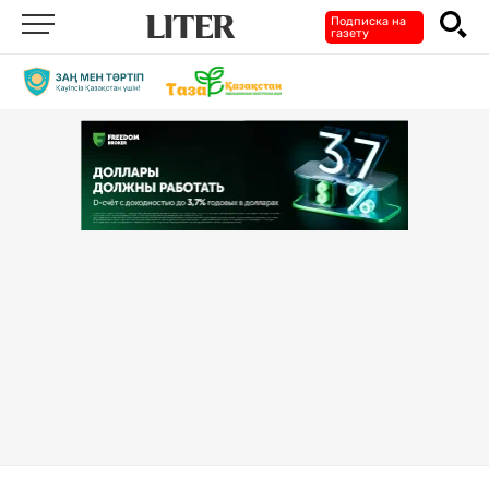
Подписка на
газету