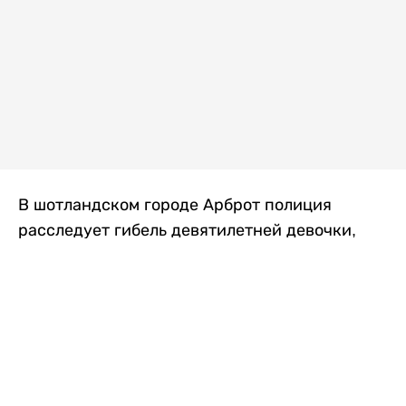
В шотландском городе Арброт полиция
расследует гибель девятилетней девочки,
которую нашли с тяжелыми травмами в
промышленной зоне, где семья разбила
палаточный лагерь. По подозрению в
убийстве ребенка задержан ее 35-летний
отец, передает
Liter.kz
со ссылкой на
The Sun
.
По данным полиции, семья из Западного