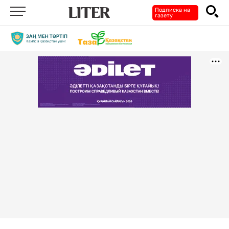
Подписка на
газету