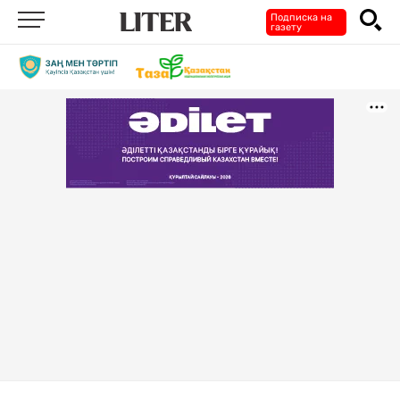
Подписка на
газету