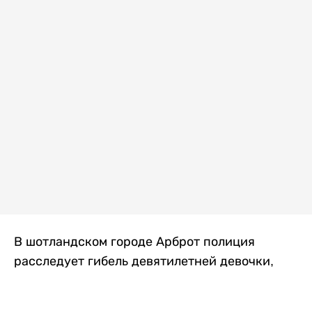
В шотландском городе Арброт полиция
расследует гибель девятилетней девочки,
которую нашли с тяжелыми травмами в
промышленной зоне, где семья разбила