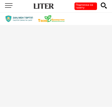
Подписка на
газету