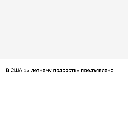
В США 13-летнему подростку предъявлено
обвинение в убийстве второй степени после
гибели его 14-летней сводной сестры. По
версии следствия, трагедия произошла
вскоре после ссоры между детьми, передает
Liter.kz
со ссылкой на
kmph.com
.
Как сообщили в полиции, девочка получила