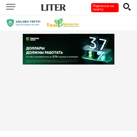
Подписка на
газету