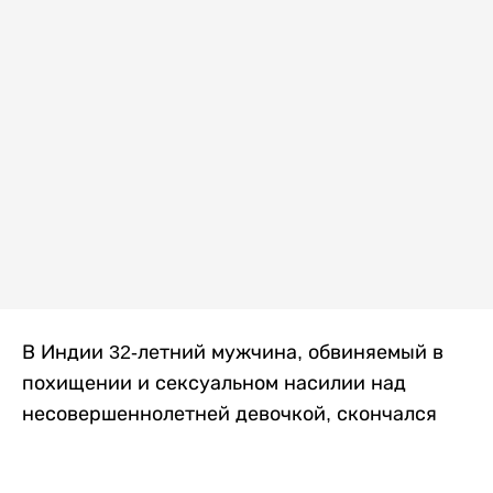
В Индии 32-летний мужчина, обвиняемый в
похищении и сексуальном насилии над
несовершеннолетней девочкой, скончался
после того, как разъяренная толпа жестоко
избила его в. Полиция сообщила об аресте