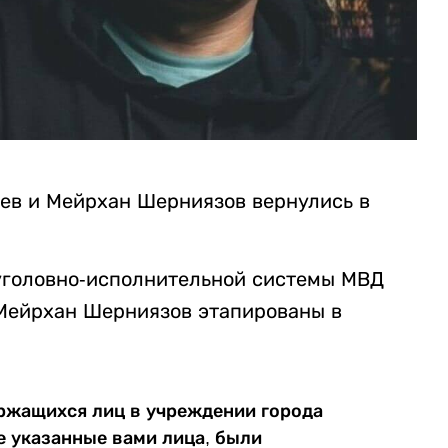
в и Мейрхан Шерниязов вернулись в
е уголовно-исполнительной системы МВД
 Мейрхан Шерниязов этапированы в
ержащихся лиц в учреждении города
е указанные вами лица, были