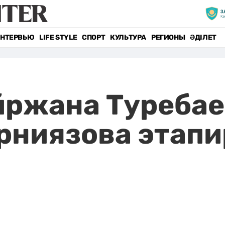
НТЕРВЬЮ
LIFE STYLE
СПОРТ
КУЛЬТУРА
РЕГИОНЫ
ӘДІЛЕТ
йржана Туребае
рниязова этапи