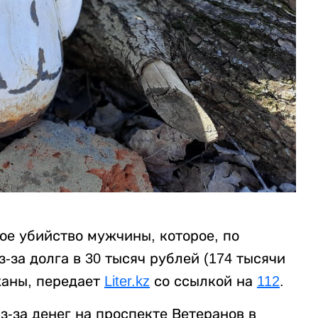
ое убийство мужчины, которое, по
за долга в 30 тысяч рублей (174 тысячи
жаны, передает
Liter.kz
со ссылкой на
112
.
-за денег на проспекте Ветеранов в