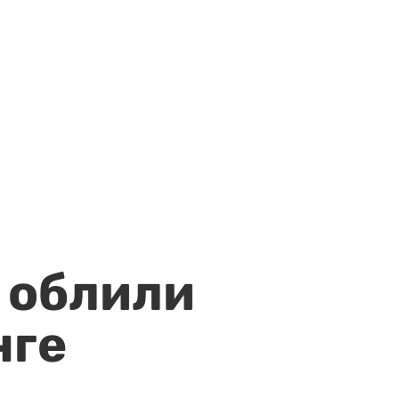
 облили
нге