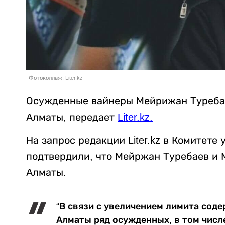
Фотоколлаж: Liter.kz
Осужденные вайнеры Мейрижан Туребае
Алматы, передает
Liter.kz
.
На запрос редакции Liter.kz в Комитет
подтвердили, что Мейржан Туребаев и
Алматы.
“В связи с увеличением лимита сод
Алматы ряд осужденных, в том числ