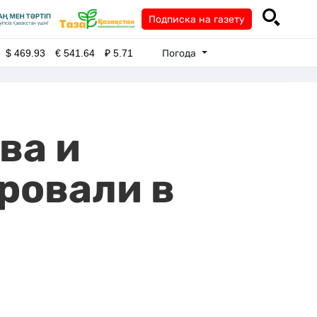
Подписка на газету
Погода
$
469.93
€
541.64
₽
5.71
ва и
ровали в