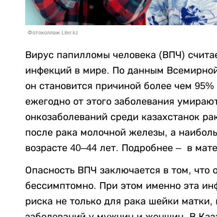
Фотоколлаж Liter.kz
Вирус папилломы человека (ВПЧ) счита
инфекций в мире. По данным Всемирной
он становится причиной более чем 95% 
ежегодно от этого заболевания умирают
онкозаболеваний среди казахстанок ра
после рака молочной железы, а наибол
возрасте 40–44 лет. Подробнее – в ма
Опасность ВПЧ заключается в том, что 
бессимптомно. При этом именно эта и
риска не только для рака шейки матки,
заболеваний у мужчин и женщин. В Каз