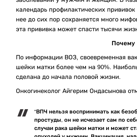
календарь профилактических прививок 
нее до сих пор сохраняется много мифо
эта прививка может спасти тысячи жиз
Почему 
По информации ВОЗ, своевременная вак
шейки матки более чем на 90%. Наибол
сделана до начала половой жизни.
Онкогинеколог Айгерим Ондасынова отм
“ВПЧ нельзя воспринимать как безоб
простуды, он не исчезает сам по се
случаи рака шейки матки и может с
опухолей у мужчин. Вакцинация на