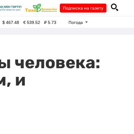
Подписка на газету
Погода
$
467.48
€
539.52
₽
5.73
ы человека:
, и