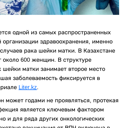
ется одной из самых распространенных
 организации здравоохранения, именно
случаев рака шейки матки. В Казахстане
 около 600 женщин. В структуре
к шейки матки занимает второе место
ьшая заболеваемость фиксируется в
териале
Liter.kz
.
он может годами не проявляться, протекая
нфекция является ключевым фактором
 но и для ряда других онкологических
ахстане вакцинация от ВПЧ включена в