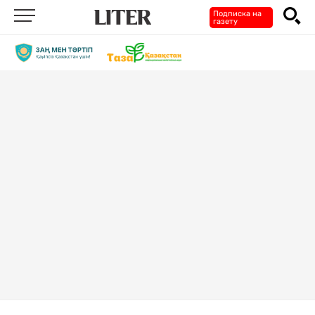
Подписка на
газету