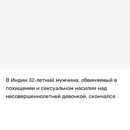
В Индии 32-летний мужчина, обвиняемый в
похищении и сексуальном насилии над
несовершеннолетней девочкой, скончался
после того, как разъяренная толпа жестоко
избила его в. Полиция сообщила об аресте
восьми человек, причастных к нападению,
передает
Liter.kz
со ссылкой на
news9live
.