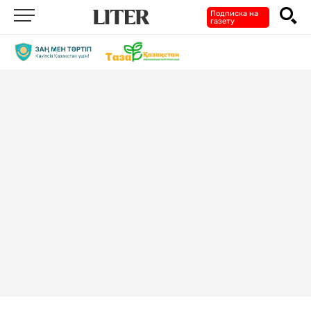
Подписка на
газету