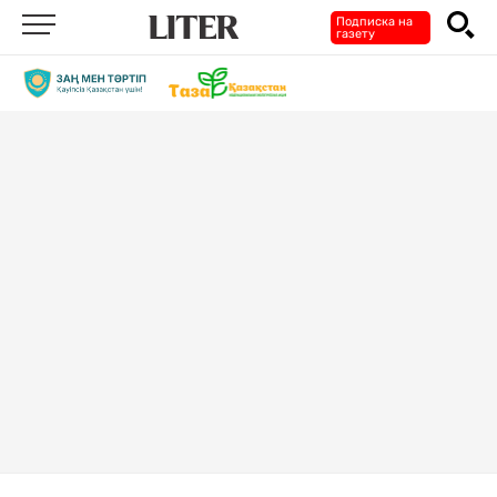
Подписка на
газету