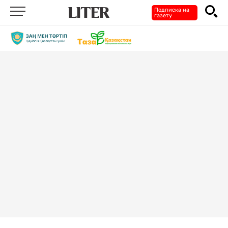
Подписка на
газету