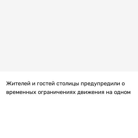
Жителей и гостей столицы предупредили о
временных ограничениях движения на одном
из самых загруженных проспектов города.
Причиной станут дорожные работы, которые
продлятся два дня, передает
Liter.kz
.
По информации городских служб, с 7 по 8