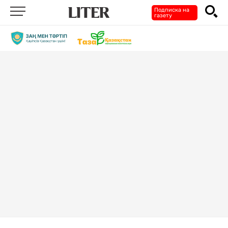
Подписка на
газету