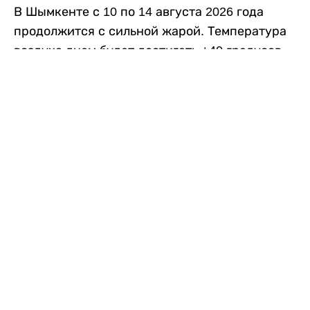
В Шымкенте с 10 по 14 августа 2026 года
продолжится с сильной жарой. Температура
воздуха днем будет достигать +40 градусов,
осадков не ожидается, передает
Liter.kz
со
ссылкой на
данные
Казгидромета.
Согласно информации синоптиков, будущая
рабочая неделя в городе сохранится
переменная облачность. К концу недели жара
немного ослабеет.
Понедельник, 10 августа:
ночью +23…+25
градусов, днем +38…+40. Без осадков.
Северо-восточный ветер – 8–13 метров в
секунду.
Вторник, 11 августа:
ночью +25…+27