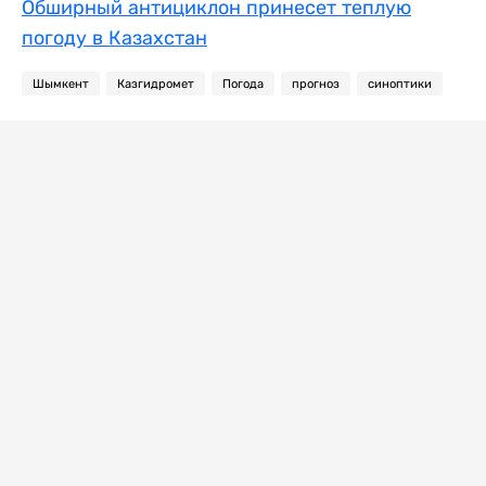
Обширный антициклон принесет теплую
погоду в Казахстан
Шымкент
Казгидромет
Погода
прогноз
синоптики