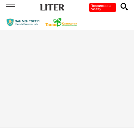
Подписка на
газету