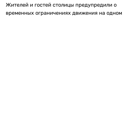
Жителей и гостей столицы предупредили о
временных ограничениях движения на одном
из самых загруженных проспектов города.
Причиной станут дорожные работы, которые
продлятся два дня, передает
Liter.kz
.
По информации городских служб, с 7 по 8
августа на проспекте Кабанбай батыра
пройдет ремонт дорожного покрытия. В связи
с этим движение будет частично ограничено
на участке от улицы Калкаман до улицы
Сарайшык. Полностью перекрывать дорогу не
планируется. На время ремонта движение
транспорта организуют по одной стороне
проезжей части в обоих направлениях, что
может привести к затруднениям в часы пик.