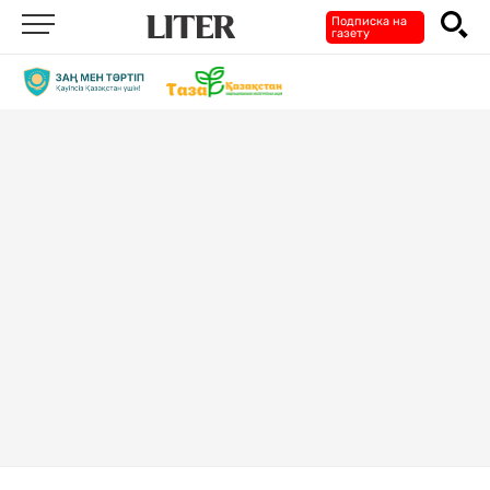
Подписка на
газету