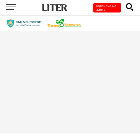
Подписка на
газету