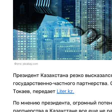
Фото: pixabay.com
Президент Казахстана резко высказался
государственно-частного партнерства. 
Токаев, передает
Liter.kz.
По мнению президента, огромный потен
партнерства в Казахстане все еще не р