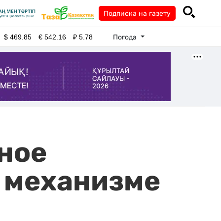
Подписка на газету
Погода
$
469.85
€
542.16
₽
5.78
ное
о механизме