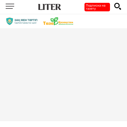
Подписка на
газету