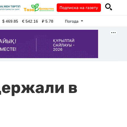
Подписка на газету
Погода
$
469.85
€
542.16
₽
5.78
держали в