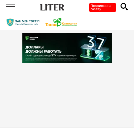
Подписка на
газету