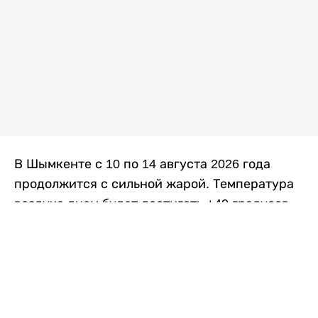
В Шымкенте с 10 по 14 августа 2026 года
продолжится с сильной жарой. Температура
воздуха днем будет достигать +40 градусов,
осадков не ожидается, передает
Liter.kz
со
ссылкой на
данные
Казгидромета.
Согласно информации синоптиков, будущая
рабочая неделя в городе сохранится
переменная облачность. К концу недели жара